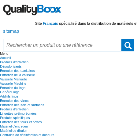
Site
Français
spécialisé dans la distribution de
matériels et d
sitemap
Menu
Accueil
Produits d'entretien
Désodorisants
Entretien des sanitaires
Entretien de la vaisselle
Vaisselle Manuelle
Vaisselle Machine
Entretien du linge
Général linge
Additifs linge
Entretien des vitres
Entretien des sols et surfaces
Produits d'entretien
Lingettes préimprégnées
Produits spécifiques
Entretien des fours et hottes
Matériel d'entretien
Matériel de dilution
Centrales de désinfection et doseurs