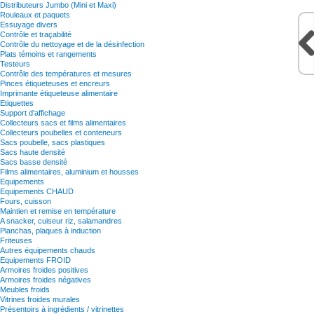
Distributeurs Jumbo (Mini et Maxi)
Rouleaux et paquets
Essuyage divers
Contrôle et traçabilité
Contrôle du nettoyage et de la désinfection
Plats témoins et rangements
Testeurs
Contrôle des températures et mesures
Pinces étiqueteuses et encreurs
Imprimante étiqueteuse alimentaire
Etiquettes
Support d'affichage
Collecteurs sacs et films alimentaires
Collecteurs poubelles et conteneurs
Sacs poubelle, sacs plastiques
Sacs haute densité
Sacs basse densité
Films alimentaires, aluminium et housses
Equipements
Equipements CHAUD
Fours, cuisson
Maintien et remise en température
A snacker, cuiseur riz, salamandres
Planchas, plaques à induction
Friteuses
Autres équipements chauds
Equipements FROID
Armoires froides positives
Armoires froides négatives
Meubles froids
Vitrines froides murales
Présentoirs à ingrédients / vitrinettes