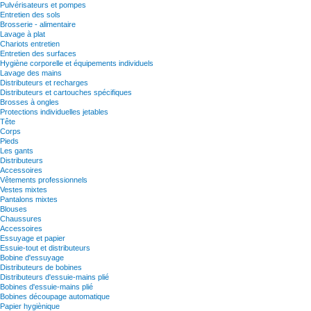
Pulvérisateurs et pompes
Entretien des sols
Brosserie - alimentaire
Lavage à plat
Chariots entretien
Entretien des surfaces
Hygiène corporelle et équipements individuels
Lavage des mains
Distributeurs et recharges
Distributeurs et cartouches spécifiques
Brosses à ongles
Protections individuelles jetables
Tête
Corps
Pieds
Les gants
Distributeurs
Accessoires
Vêtements professionnels
Vestes mixtes
Pantalons mixtes
Blouses
Chaussures
Accessoires
Essuyage et papier
Essuie-tout et distributeurs
Bobine d'essuyage
Distributeurs de bobines
Distributeurs d'essuie-mains plié
Bobines d'essuie-mains plié
Bobines découpage automatique
Papier hygiènique