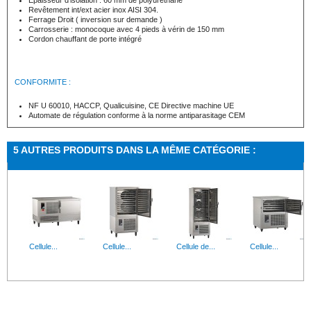
Epaisseur d’isolation : 60 mm de polyuréthane
Revêtement int/ext acier inox AISI 304.
Ferrage Droit ( inversion sur demande )
Carrosserie : monocoque avec 4 pieds à vérin de 150 mm
Cordon chauffant de porte intégré
CONFORMITE :
NF U 60010, HACCP, Qualicuisine, CE Directive machine UE
Automate de régulation conforme à la norme antiparasitage CEM
5 AUTRES PRODUITS DANS LA MÊME CATÉGORIE :
Cellule...
Cellule...
Cellule de...
Cellule...