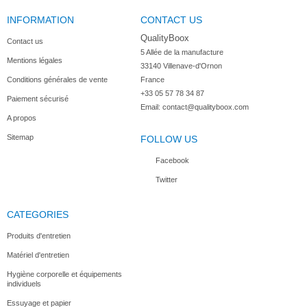
INFORMATION
CONTACT US
QualityBoox
Contact us
5 Allée de la manufacture

Mentions légales
33140 Villenave-d'Ornon

Conditions générales de vente
France
+33 05 57 78 34 87
Paiement sécurisé
Email:
contact@qualityboox.com
A propos
Sitemap
FOLLOW US
Facebook
Twitter
CATEGORIES
Produits d'entretien
Matériel d'entretien
Hygiène corporelle et équipements
individuels
Essuyage et papier