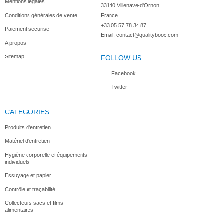
Mentions légales
33140 Villenave-d'Ornon

Conditions générales de vente
France
+33 05 57 78 34 87
Paiement sécurisé
Email:
contact@qualityboox.com
A propos
Sitemap
FOLLOW US
Facebook
Twitter
CATEGORIES
Produits d'entretien
Matériel d'entretien
Hygiène corporelle et équipements
individuels
Essuyage et papier
Contrôle et traçabilité
Collecteurs sacs et films
alimentaires