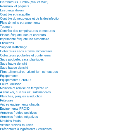
Distributeurs Jumbo (Mini et Maxi)
Rouleaux et paquets
Essuyage divers
Contrôle et traçabilité
Contrôle du nettoyage et de la désinfection
Plats témoins et rangements
Testeurs
Contrôle des températures et mesures
Pinces étiqueteuses et encreurs
Imprimante étiqueteuse alimentaire
Etiquettes
Support d'affichage
Collecteurs sacs et films alimentaires
Collecteurs poubelles et conteneurs
Sacs poubelle, sacs plastiques
Sacs haute densité
Sacs basse densité
Films alimentaires, aluminium et housses
Equipements
Equipements CHAUD
Fours, cuisson
Maintien et remise en température
A snacker, cuiseur riz, salamandres
Planchas, plaques à induction
Friteuses
Autres équipements chauds
Equipements FROID
Armoires froides positives
Armoires froides négatives
Meubles froids
Vitrines froides murales
Présentoirs à ingrédients / vitrinettes