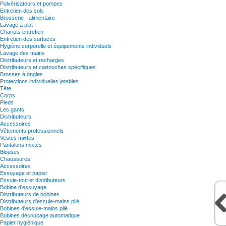
Pulvérisateurs et pompes
Entretien des sols
Brosserie - alimentaire
Lavage à plat
Chariots entretien
Entretien des surfaces
Hygiène corporelle et équipements individuels
Lavage des mains
Distributeurs et recharges
Distributeurs et cartouches spécifiques
Brosses à ongles
Protections individuelles jetables
Tête
Corps
Pieds
Les gants
Distributeurs
Accessoires
Vêtements professionnels
Vestes mixtes
Pantalons mixtes
Blouses
Chaussures
Accessoires
Essuyage et papier
Essuie-tout et distributeurs
Bobine d'essuyage
Distributeurs de bobines
Distributeurs d'essuie-mains plié
Bobines d'essuie-mains plié
Bobines découpage automatique
Papier hygiènique