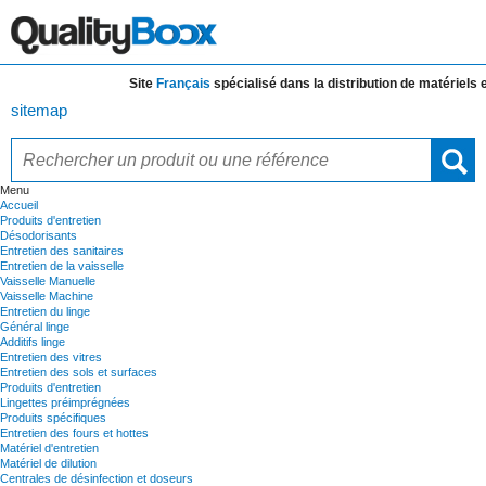
Site
Français
spécialisé dans la distribution de
matériels et 
sitemap
Menu
Accueil
Produits d'entretien
Désodorisants
Entretien des sanitaires
Entretien de la vaisselle
Vaisselle Manuelle
Vaisselle Machine
Entretien du linge
Général linge
Additifs linge
Entretien des vitres
Entretien des sols et surfaces
Produits d'entretien
Lingettes préimprégnées
Produits spécifiques
Entretien des fours et hottes
Matériel d'entretien
Matériel de dilution
Centrales de désinfection et doseurs