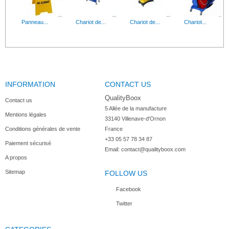
Frange en coton blanc Longueur 40 cm - Destiné...
Support pliant pour système
Panneau...
Chariot de...
Chariot de...
Chariot...
Planches à...
Frange Bleue...
INFORMATION
6 planches à découper de couleur HACCP avec...
CONTACT US
Frange micro-fibre bleue Lo
Chariot de...
Seau de...
Chariot de...
Fixe balai...
QualityBoox
Contact us
5 Allée de la manufacture

Mentions légales
33140 Villenave-d'Ornon

Conditions générales de vente
France
+33 05 57 78 34 87
Paiement sécurisé
Email:
contact@qualityboox.com
A propos
Sitemap
FOLLOW US
Facebook
Twitter