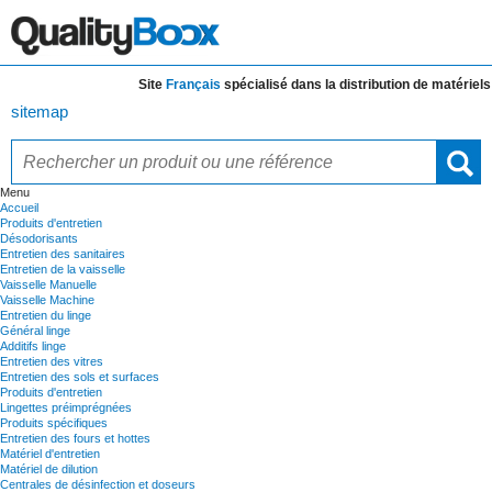
Site
Français
spécialisé dans la distribution de
matériels et
sitemap
Menu
Accueil
Produits d'entretien
Désodorisants
Entretien des sanitaires
Entretien de la vaisselle
Vaisselle Manuelle
Vaisselle Machine
Entretien du linge
Général linge
Additifs linge
Entretien des vitres
Entretien des sols et surfaces
Produits d'entretien
Lingettes préimprégnées
Produits spécifiques
Entretien des fours et hottes
Matériel d'entretien
Matériel de dilution
Centrales de désinfection et doseurs