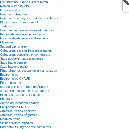
Distributeurs Jumbo (Mini et Maxi)
Rouleaux et paquets
Essuyage divers
Contrôle et traçabilité
Contrôle du nettoyage et de la désinfection
Plats témoins et rangements
Testeurs
Contrôle des températures et mesures
Pinces étiqueteuses et encreurs
Imprimante étiqueteuse alimentaire
Etiquettes
Support d'affichage
Collecteurs sacs et films alimentaires
Collecteurs poubelles et conteneurs
Sacs poubelle, sacs plastiques
Sacs haute densité
Sacs basse densité
Films alimentaires, aluminium et housses
Equipements
Equipements CHAUD
Fours, cuisson
Maintien et remise en température
A snacker, cuiseur riz, salamandres
Planchas, plaques à induction
Friteuses
Autres équipements chauds
Equipements FROID
Armoires froides positives
Armoires froides négatives
Meubles froids
Vitrines froides murales
Présentoirs à ingrédients / vitrinettes