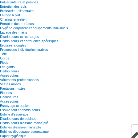
Pulvérisateurs et pompes
Entretien des sols
Brosserie - alimentaire
Lavage à plat
Chariots entretien
Entretien des surfaces
Hygiène corporelle et équipements individuels
Lavage des mains
Distributeurs et recharges
Distributeurs et cartouches spécifiques
Brosses à ongles
Protections individuelles jetables
Tête
Corps
Pieds
Les gants
Distributeurs
Accessoires
Vêtements professionnels
Vestes mixtes
Pantalons mixtes
Blouses
Chaussures
Accessoires
Essuyage et papier
Essuie-tout et distributeurs
Bobine d'essuyage
Distributeurs de bobines
Distributeurs d'essuie-mains plié
Bobines d'essuie-mains plié
Bobines découpage automatique
Papier hygiènique