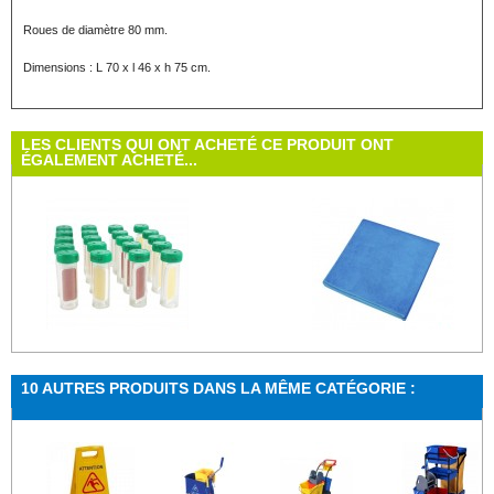
Roues de diamètre 80 mm.
Dimensions : L 70 x l 46 x h 75 cm.
LES CLIENTS QUI ONT ACHETÉ CE PRODUIT ONT
ÉGALEMENT ACHETÉ...
Lames gélosées
Lavette...
10 AUTRES PRODUITS DANS LA MÊME CATÉGORIE :
Lames Gélosées par 20 pour controles de...
Sachet de 5 Lavette microfibre - 27
Frange de...
Support...