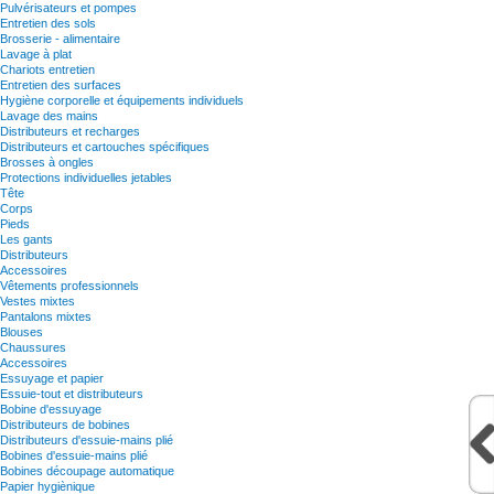
Pulvérisateurs et pompes
Entretien des sols
Brosserie - alimentaire
Lavage à plat
Chariots entretien
Entretien des surfaces
Hygiène corporelle et équipements individuels
Lavage des mains
Distributeurs et recharges
Distributeurs et cartouches spécifiques
Brosses à ongles
Protections individuelles jetables
Tête
Corps
Pieds
Les gants
Distributeurs
Accessoires
Vêtements professionnels
Vestes mixtes
Pantalons mixtes
Blouses
Chaussures
Accessoires
Essuyage et papier
Essuie-tout et distributeurs
Bobine d'essuyage
Distributeurs de bobines
Distributeurs d'essuie-mains plié
Bobines d'essuie-mains plié
Bobines découpage automatique
Papier hygiènique