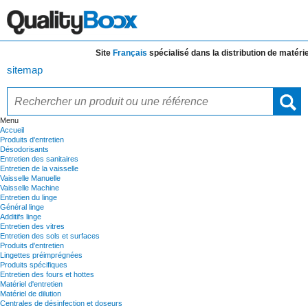
Site
Français
spécialisé dans la distribution de
matériels 
sitemap
Menu
Accueil
Produits d'entretien
Désodorisants
Entretien des sanitaires
Entretien de la vaisselle
Vaisselle Manuelle
Vaisselle Machine
Entretien du linge
Général linge
Additifs linge
Entretien des vitres
Entretien des sols et surfaces
Produits d'entretien
Lingettes préimprégnées
Produits spécifiques
Entretien des fours et hottes
Matériel d'entretien
Matériel de dilution
Centrales de désinfection et doseurs