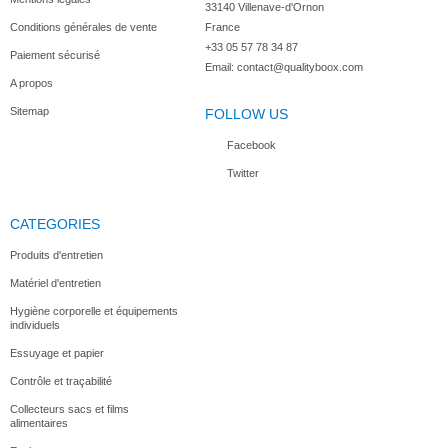
33140 Villenave-d'Ornon

Conditions générales de vente
France
+33 05 57 78 34 87
Paiement sécurisé
Email:
contact@qualityboox.com
A propos
Sitemap
FOLLOW US
Facebook
Twitter
CATEGORIES
Produits d'entretien
Matériel d'entretien
Hygiène corporelle et équipements
individuels
Essuyage et papier
Contrôle et traçabilité
Collecteurs sacs et films
alimentaires