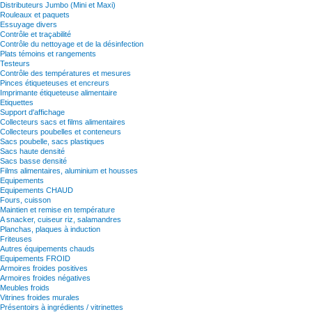
Distributeurs Jumbo (Mini et Maxi)
Rouleaux et paquets
Essuyage divers
Contrôle et traçabilité
Contrôle du nettoyage et de la désinfection
Plats témoins et rangements
Testeurs
Contrôle des températures et mesures
Pinces étiqueteuses et encreurs
Imprimante étiqueteuse alimentaire
Etiquettes
Support d'affichage
Collecteurs sacs et films alimentaires
Collecteurs poubelles et conteneurs
Sacs poubelle, sacs plastiques
Sacs haute densité
Sacs basse densité
Films alimentaires, aluminium et housses
Equipements
Equipements CHAUD
Fours, cuisson
Maintien et remise en température
A snacker, cuiseur riz, salamandres
Planchas, plaques à induction
Friteuses
Autres équipements chauds
Equipements FROID
Armoires froides positives
Armoires froides négatives
Meubles froids
Vitrines froides murales
Présentoirs à ingrédients / vitrinettes