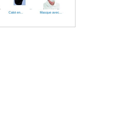
ÉS Boite de 100 Gants
Calot en...
Masque avec...
he Taille : 55 cm -...