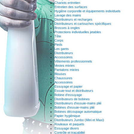
Chariots entretien
Entretien des surfaces
Hygiène corporelle et équipements individuels
Lavage des mains
Distributeurs et recharges
Distributeurs et cartouches spécifiques
Brosses à ongles
Protections individuelles jetables
Tête
Corps
Pieds
Les gants
Distributeurs
Accessoires
Vêtements professionnels
Vestes mixtes
Pantalons mixtes
Blouses
Chaussures
Accessoires
Essuyage et papier
Essuie-tout et distributeurs
Bobine d'essuyage
Distributeurs de bobines
Distributeurs d'essuie-mains plié
Bobines d'essuie-mains plié
Bobines découpage automatique
Papier hygiènique
Distributeurs Jumbo (Mini et Maxi)
Rouleaux et paquets
Essuyage divers
Contrôle et traçabilité