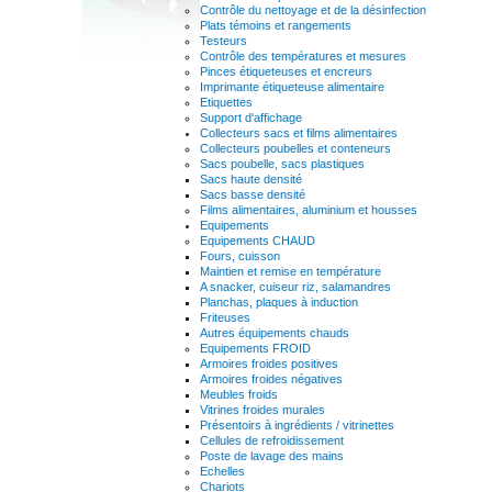
Contrôle du nettoyage et de la désinfection
Plats témoins et rangements
Testeurs
Contrôle des températures et mesures
Pinces étiqueteuses et encreurs
Imprimante étiqueteuse alimentaire
Etiquettes
Support d'affichage
Collecteurs sacs et films alimentaires
Collecteurs poubelles et conteneurs
Sacs poubelle, sacs plastiques
Sacs haute densité
Sacs basse densité
Films alimentaires, aluminium et housses
Equipements
Equipements CHAUD
Fours, cuisson
Maintien et remise en température
A snacker, cuiseur riz, salamandres
Planchas, plaques à induction
Friteuses
Autres équipements chauds
Equipements FROID
Armoires froides positives
Armoires froides négatives
Meubles froids
Vitrines froides murales
Présentoirs à ingrédients / vitrinettes
Cellules de refroidissement
Poste de lavage des mains
Echelles
Chariots