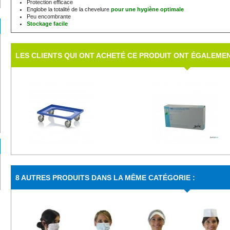
Protection efficace
Englobe la totalité de la chevelure
pour une hygiène optimale
Peu encombrante
Stockage facile
LES CLIENTS QUI ONT ACHETÉ CE PRODUIT ONT ÉGALEMEN
Socle...
Gants...
8 AUTRES PRODUITS DANS LA MÊME CATÉGORIE :
Plate forme roulante pour bacs, 4 roues en...
Gants de protection nitrile bleu
Gants latex...
Gants Latex...