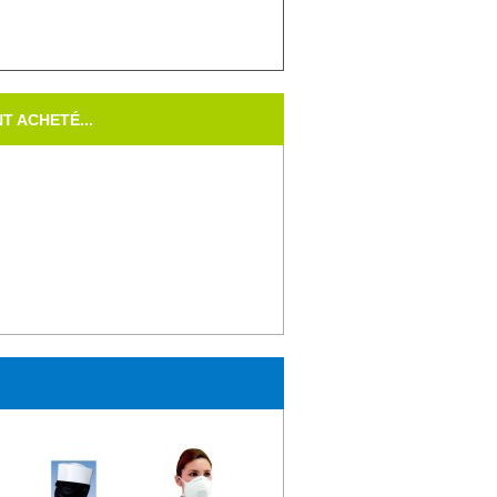
T ACHETÉ...
 non poudrés....