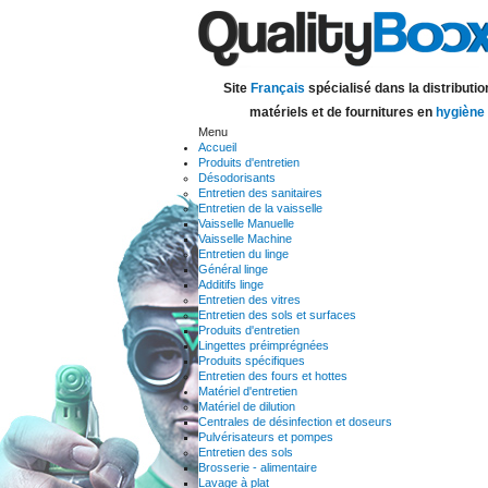
Site
Français
spécialisé dans la distributio
matériels et de fournitures en
hygiène
Menu
Accueil
Produits d'entretien
Désodorisants
Entretien des sanitaires
Entretien de la vaisselle
Vaisselle Manuelle
Vaisselle Machine
Entretien du linge
Général linge
Additifs linge
Entretien des vitres
Entretien des sols et surfaces
Produits d'entretien
Lingettes préimprégnées
Produits spécifiques
Entretien des fours et hottes
Matériel d'entretien
Matériel de dilution
Centrales de désinfection et doseurs
Pulvérisateurs et pompes
Entretien des sols
Brosserie - alimentaire
Lavage à plat