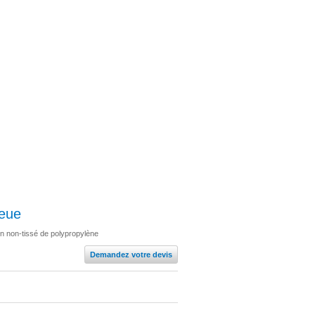
leue
 en non-tissé de polypropylène
Demandez votre devis