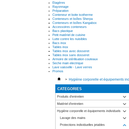
Etagères
Rayonnage
Préparation
Conteneur et boite isotherme
Conteneurs et boîtes Sherpa
Conteneurs et boîtes Kangabox
Accessoires conteneurs
Bacs plastique
Petit matériel de cuisine
Lutte contre les nuisibles
Bacs inox
Tables inox
Tables inox avec dosseret
Tables inox sans dosseret
Armoire de stérilisation couteaux
Seche main electrique
Lave vaisselle - Lave verres
Promos
>
Hygiène corporelle et équipements ind
CATEGORIES
Produits d'entretien
Matériel d'entretien
Hygiène corporelle et équipements individuels
Lavage des mains
Protections individuelles jetables