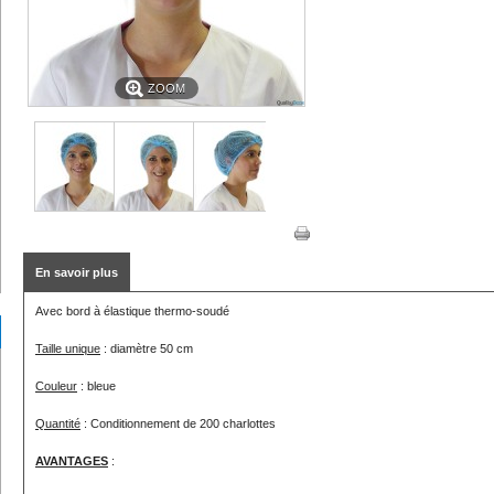
ZOOM
En savoir plus
Avec bord à élastique thermo-soudé
Taille unique
: diamètre 50 cm
Couleur
: bleue
Quantité
: Conditionnement de 200 charlottes
AVANTAGES
: