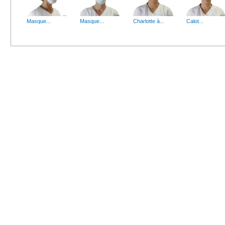
Gants latex poudrés - disponible dans plusieurs...
GANTS LATEX NON POUDR
Masque...
Masque...
Charlotte à...
Calot...
Gel...
Raclette...
Lotion hydroalcoolique - 1 CARTON de 6 Flacons...
Raclette pour sols - Blanc
Filet pour...
Sur-lunette...