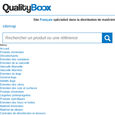
Site
Français
spécialisé dans la distribution de
matériels e
sitemap
Menu
Accueil
Produits d'entretien
Désodorisants
Entretien des sanitaires
Entretien de la vaisselle
Vaisselle Manuelle
Vaisselle Machine
Entretien du linge
Général linge
Additifs linge
Entretien des vitres
Entretien des sols et surfaces
Produits d'entretien
Lingettes préimprégnées
Produits spécifiques
Entretien des fours et hottes
Matériel d'entretien
Matériel de dilution
Centrales de désinfection et doseurs