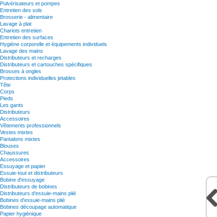
Pulvérisateurs et pompes
Entretien des sols
Brosserie - alimentaire
Lavage à plat
Chariots entretien
Entretien des surfaces
Hygiène corporelle et équipements individuels
Lavage des mains
Distributeurs et recharges
Distributeurs et cartouches spécifiques
Brosses à ongles
Protections individuelles jetables
Tête
Corps
Pieds
Les gants
Distributeurs
Accessoires
Vêtements professionnels
Vestes mixtes
Pantalons mixtes
Blouses
Chaussures
Accessoires
Essuyage et papier
Essuie-tout et distributeurs
Bobine d'essuyage
Distributeurs de bobines
Distributeurs d'essuie-mains plié
Bobines d'essuie-mains plié
Bobines découpage automatique
Papier hygiènique