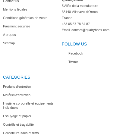
Contact us
5 Allée de la manufacture

Mentions légales
33140 Villenave-d'Ornon

Conditions générales de vente
France
+33 05 57 78 34 87
Paiement sécurisé
Email:
contact@qualityboox.com
A propos
Sitemap
FOLLOW US
Facebook
Twitter
CATEGORIES
Produits d'entretien
Matériel d'entretien
Hygiène corporelle et équipements
individuels
Essuyage et papier
Contrôle et traçabilité
Collecteurs sacs et films