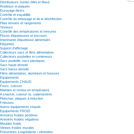
Distributeurs Jumbo (Mini et Maxi)
Rouleaux et paquets
Essuyage divers
Contrôle et traçabilité
Contrôle du nettoyage et de la désinfection
Plats témoins et rangements
Testeurs
Contrôle des températures et mesures
Pinces étiqueteuses et encreurs
Imprimante étiqueteuse alimentaire
Etiquettes
Support d'affichage
Collecteurs sacs et films alimentaires
Collecteurs poubelles et conteneurs
Sacs poubelle, sacs plastiques
Sacs haute densité
Sacs basse densité
Films alimentaires, aluminium et housses
Equipements
Equipements CHAUD
Fours, cuisson
Maintien et remise en température
A snacker, cuiseur riz, salamandres
Planchas, plaques à induction
Friteuses
Autres équipements chauds
Equipements FROID
Armoires froides positives
Armoires froides négatives
Meubles froids
Vitrines froides murales
Présentoirs à ingrédients / vitrinettes