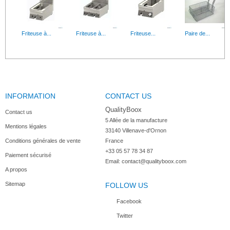
Friteuse à...
Friteuse à...
Friteuse...
Paire de...
INFORMATION
CONTACT US
Friteuse...
Friteuse...
QualityBoox
Contact us
5 Allée de la manufacture

Mentions légales
33140 Villenave-d'Ornon

Conditions générales de vente
France
+33 05 57 78 34 87
Paiement sécurisé
Email:
contact@qualityboox.com
A propos
Sitemap
FOLLOW US
Facebook
Twitter