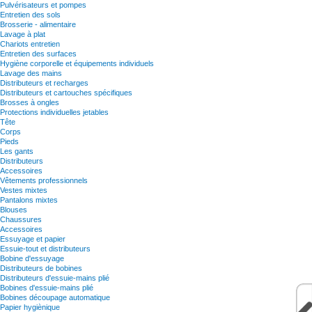
Pulvérisateurs et pompes
Entretien des sols
Brosserie - alimentaire
Lavage à plat
Chariots entretien
Entretien des surfaces
Hygiène corporelle et équipements individuels
Lavage des mains
Distributeurs et recharges
Distributeurs et cartouches spécifiques
Brosses à ongles
Protections individuelles jetables
Tête
Corps
Pieds
Les gants
Distributeurs
Accessoires
Vêtements professionnels
Vestes mixtes
Pantalons mixtes
Blouses
Chaussures
Accessoires
Essuyage et papier
Essuie-tout et distributeurs
Bobine d'essuyage
Distributeurs de bobines
Distributeurs d'essuie-mains plié
Bobines d'essuie-mains plié
Bobines découpage automatique
Papier hygiènique