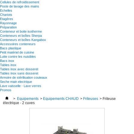
Cellules de refroidissement
Poste de lavage des mains
Echelles
Chariots
Etagères
Rayonnage
Préparation
Conteneur et boite isotherme
Conteneurs et boîtes Sherpa
Conteneurs et boîtes Kangabox
Accessoires conteneurs
Bacs plastique
Petit matériel de cuisine
Lutte contre les nuisibles
Bacs inox
Tables inox
Tables inox avec dosseret
Tables inox sans dosseret
Armoire de stérilisation couteaux
Seche main electrique
Lave vaisselle - Lave verres
Promos
>
Equipements
>
Equipements CHAUD
>
Friteuses
>
Friteuse
électrique - 2 cuves