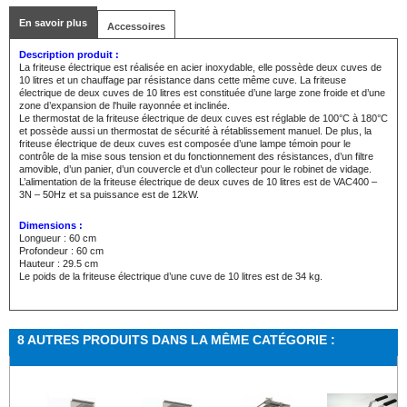
En savoir plus
Accessoires
Description produit :
La friteuse électrique est réalisée en acier inoxydable, elle possède deux cuves de
10 litres et un chauffage par résistance dans cette même cuve. La friteuse
électrique de deux cuves de 10 litres est constituée d’une large zone froide et d’une
zone d’expansion de l'huile rayonnée et inclinée.
Le thermostat de la friteuse électrique de deux cuves est réglable de 100°C à 180°C
et possède aussi un thermostat de sécurité à rétablissement manuel. De plus, la
friteuse électrique de deux cuves est composée d’une lampe témoin pour le
contrôle de la mise sous tension et du fonctionnement des résistances, d’un filtre
amovible, d’un panier, d’un couvercle et d’un collecteur pour le robinet de vidage.
L’alimentation de la friteuse électrique de deux cuves de 10 litres est de VAC400 –
3N – 50Hz et sa puissance est de 12kW.
Dimensions :
Longueur : 60 cm
Profondeur : 60 cm
Hauteur : 29.5 cm
Le poids de la friteuse électrique d’une cuve de 10 litres est de 34 kg.
8 AUTRES PRODUITS DANS LA MÊME CATÉGORIE :