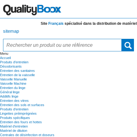
Site
Français
spécialisé dans la distribution de
matériels e
sitemap
Menu
Accueil
Produits d'entretien
Désodorisants
Entretien des sanitaires
Entretien de la vaisselle
Vaisselle Manuelle
Vaisselle Machine
Entretien du linge
Général linge
Additifs linge
Entretien des vitres
Entretien des sols et surfaces
Produits d'entretien
Lingettes préimprégnées
Produits spécifiques
Entretien des fours et hottes
Matériel d'entretien
Matériel de dilution
Centrales de désinfection et doseurs