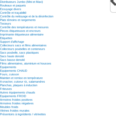
Distributeurs Jumbo (Mini et Maxi)
Rouleaux et paquets
Essuyage divers
Contrôle et traçabilité
Contrôle du nettoyage et de la désinfection
Plats témoins et rangements
Testeurs
Contrôle des températures et mesures
Pinces étiqueteuses et encreurs
Imprimante étiqueteuse alimentaire
Etiquettes
Support d'affichage
Collecteurs sacs et films alimentaires
Collecteurs poubelles et conteneurs
Sacs poubelle, sacs plastiques
Sacs haute densité
Sacs basse densité
Films alimentaires, aluminium et housses
Equipements
Equipements CHAUD
Fours, cuisson
Maintien et remise en température
A snacker, cuiseur riz, salamandres
Planchas, plaques à induction
Friteuses
Autres équipements chauds
Equipements FROID
Armoires froides positives
Armoires froides négatives
Meubles froids
Vitrines froides murales
Présentoirs à ingrédients / vitrinettes