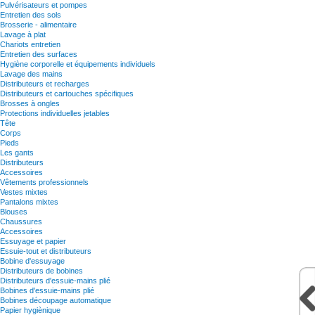
Pulvérisateurs et pompes
Entretien des sols
Brosserie - alimentaire
Lavage à plat
Chariots entretien
Entretien des surfaces
Hygiène corporelle et équipements individuels
Lavage des mains
Distributeurs et recharges
Distributeurs et cartouches spécifiques
Brosses à ongles
Protections individuelles jetables
Tête
Corps
Pieds
Les gants
Distributeurs
Accessoires
Vêtements professionnels
Vestes mixtes
Pantalons mixtes
Blouses
Chaussures
Accessoires
Essuyage et papier
Essuie-tout et distributeurs
Bobine d'essuyage
Distributeurs de bobines
Distributeurs d'essuie-mains plié
Bobines d'essuie-mains plié
Bobines découpage automatique
Papier hygiènique