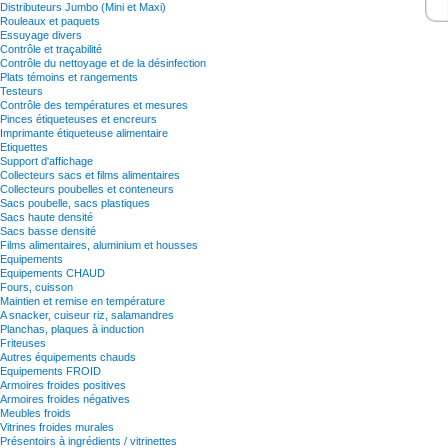
Distributeurs Jumbo (Mini et Maxi)
Rouleaux et paquets
Essuyage divers
Contrôle et traçabilité
Contrôle du nettoyage et de la désinfection
Plats témoins et rangements
Testeurs
Contrôle des températures et mesures
Pinces étiqueteuses et encreurs
Imprimante étiqueteuse alimentaire
Etiquettes
Support d'affichage
Collecteurs sacs et films alimentaires
Collecteurs poubelles et conteneurs
Sacs poubelle, sacs plastiques
Sacs haute densité
Sacs basse densité
Films alimentaires, aluminium et housses
Equipements
Equipements CHAUD
Fours, cuisson
Maintien et remise en température
A snacker, cuiseur riz, salamandres
Planchas, plaques à induction
Friteuses
Autres équipements chauds
Equipements FROID
Armoires froides positives
Armoires froides négatives
Meubles froids
Vitrines froides murales
Présentoirs à ingrédients / vitrinettes