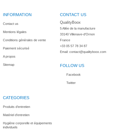
INFORMATION
CONTACT US
Friteuse...
Friteuse...
QualityBoox
Contact us
5 Allée de la manufacture

Mentions légales
33140 Villenave-d'Ornon

Conditions générales de vente
France
+33 05 57 78 34 87
Paiement sécurisé
Email:
contact@qualityboox.com
A propos
Sitemap
FOLLOW US
Facebook
Twitter
CATEGORIES
Produits d'entretien
Matériel d'entretien
Hygiène corporelle et équipements
individuels