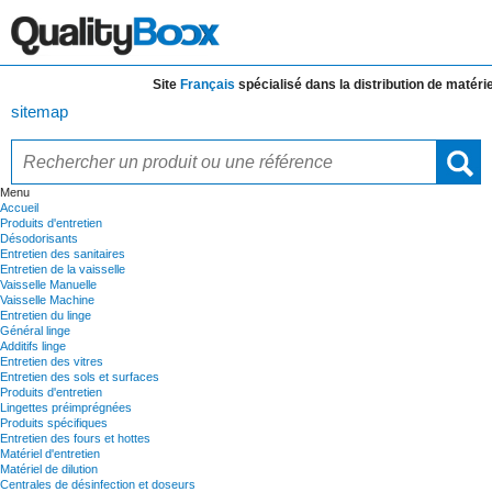
Site
Français
spécialisé dans la distribution de
matériels 
sitemap
Menu
Accueil
Produits d'entretien
Désodorisants
Entretien des sanitaires
Entretien de la vaisselle
Vaisselle Manuelle
Vaisselle Machine
Entretien du linge
Général linge
Additifs linge
Entretien des vitres
Entretien des sols et surfaces
Produits d'entretien
Lingettes préimprégnées
Produits spécifiques
Entretien des fours et hottes
Matériel d'entretien
Matériel de dilution
Centrales de désinfection et doseurs