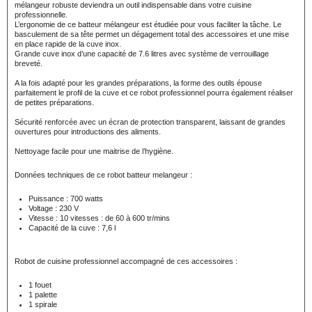
mélangeur robuste deviendra un outil indispensable dans votre cuisine
professionnelle.
L’ergonomie de ce batteur mélangeur est étudiée pour vous faciliter la tâche. Le
basculement de sa tête permet un dégagement total des accessoires et une mise
en place rapide de la cuve inox.
Grande cuve inox d’une capacité de 7.6 litres avec système de verrouillage
breveté.
A la fois adapté pour les grandes préparations, la forme des outils épouse
parfaitement le profil de la cuve et ce robot professionnel pourra également réaliser
de petites préparations.
Sécurité renforcée avec un écran de protection transparent, laissant de grandes
ouvertures pour introductions des aliments.
Nettoyage facile pour une maitrise de l’hygiène.
Données techniques de ce robot batteur melangeur :
Puissance : 700 watts
Voltage : 230 V
Vitesse : 10 vitesses : de 60 à 600 tr/mins
Capacité de la cuve : 7,6 l
Robot de cuisine professionnel accompagné de ces accessoires :
1 fouet
1 palette
1 spirale