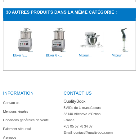
30 AUTRES PRODUITS DANS LA MÊME CATÉGORIE :
Blixer 5...
Blixer 6 -...
Mixeur...
Mixeur...
INFORMATION
CONTACT US
Mixeur...
Centrifugeu...
Blenders...
Trancheuse...
QualityBoox
Contact us
5 Allée de la manufacture

Mentions légales
33140 Villenave-d'Ornon

Conditions générales de vente
France
+33 05 57 78 34 87
Paiement sécurisé
Robot...
Rabot pour...
Robot coupe...
Pack de 8...
Email:
contact@qualityboox.com
A propos