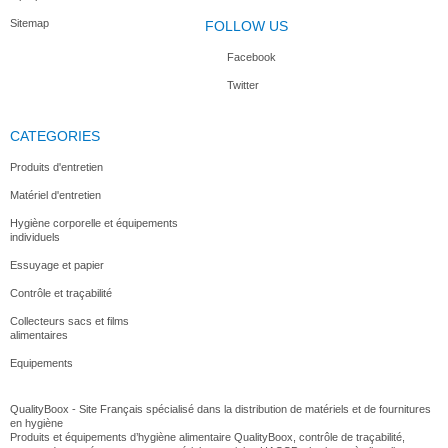
Sitemap
FOLLOW US
Facebook
Twitter
Robot...
Mixeur à...
Mixeur...
Machine à...
CATEGORIES
Produits d'entretien
Matériel d'entretien
Balance...
Robot...
Hâche...
Presse...
Hygiène corporelle et équipements
individuels
Essuyage et papier
Contrôle et traçabilité
Collecteurs sacs et films
alimentaires
Equipements
QualityBoox - Site Français spécialisé dans la distribution de matériels et de fournitures
en hygiène
Produits et équipements d’hygiène alimentaire QualityBoox, contrôle de traçabilité,