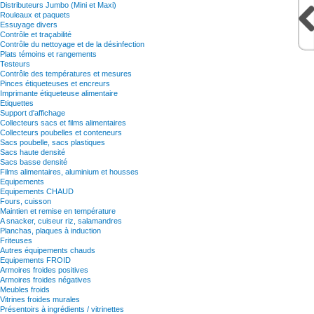
Distributeurs Jumbo (Mini et Maxi)
Rouleaux et paquets
Essuyage divers
Contrôle et traçabilité
Contrôle du nettoyage et de la désinfection
Plats témoins et rangements
Testeurs
Contrôle des températures et mesures
Pinces étiqueteuses et encreurs
Imprimante étiqueteuse alimentaire
Etiquettes
Support d'affichage
Collecteurs sacs et films alimentaires
Collecteurs poubelles et conteneurs
Sacs poubelle, sacs plastiques
Sacs haute densité
Sacs basse densité
Films alimentaires, aluminium et housses
Equipements
Equipements CHAUD
Fours, cuisson
Maintien et remise en température
A snacker, cuiseur riz, salamandres
Planchas, plaques à induction
Friteuses
Autres équipements chauds
Equipements FROID
Armoires froides positives
Armoires froides négatives
Meubles froids
Vitrines froides murales
Présentoirs à ingrédients / vitrinettes