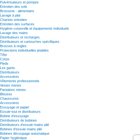
Pulvérisateurs et pompes
Entretien des sols
Brosserie - alimentaire
Lavage à plat
Chariots entretien
Entretien des surfaces
Hygiène corporelle et équipements individuels
Lavage des mains
Distributeurs et recharges
Distributeurs et cartouches spécifiques
Brosses à ongles
Protections individuelles jetables
Tête
Corps
Pieds
Les gants
Distributeurs
Accessoires
Vêtements professionnels
Vestes mixtes
Pantalons mixtes
Blouses
Chaussures
Accessoires
Essuyage et papier
Essuie-tout et distributeurs
Bobine d'essuyage
Distributeurs de bobines
Distributeurs d'essuie-mains plié
Bobines d'essuie-mains plié
Bobines découpage automatique
Papier hygiènique