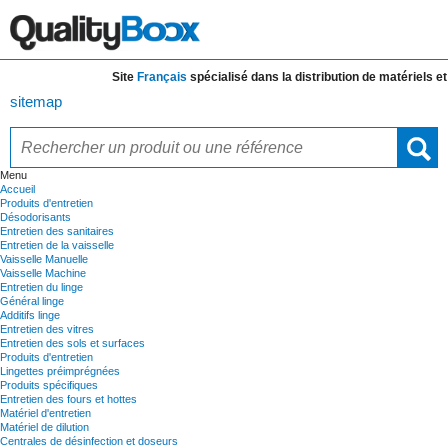
Site
Français
spécialisé dans la distribution de
matériels et de
sitemap
Menu
Accueil
Produits d'entretien
Désodorisants
Entretien des sanitaires
Entretien de la vaisselle
Vaisselle Manuelle
Vaisselle Machine
Entretien du linge
Général linge
Additifs linge
Entretien des vitres
Entretien des sols et surfaces
Produits d'entretien
Lingettes préimprégnées
Produits spécifiques
Entretien des fours et hottes
Matériel d'entretien
Matériel de dilution
Centrales de désinfection et doseurs