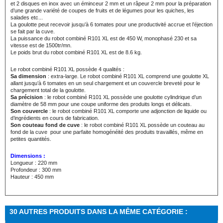
et 2 disques en inox avec un éminceur 2 mm et un râpeur 2 mm pour la préparation
d’une grande variété de coupes de fruits et de légumes pour les quiches, les
salades etc...
La goulotte peut recevoir jusqu’à 6 tomates pour une productivité accrue et l’éjection
se fait par la cuve.
La puissance du robot combiné R101 XL est de 450 W, monophasé 230 et sa
vitesse est de 1500tr/mn.
Le poids brut du robot combiné R101 XL est de 8.6 kg.
Le robot combiné R101 XL possède 4 qualités :
Sa dimension
: extra-large. Le robot combiné R101 XL comprend une goulotte XL
allant jusqu’à 6 tomates en un seul chargement et un couvercle breveté pour le
chargement total de la goulotte.
Sa précision
: le robot combiné R101 XL possède une goulotte cylindrique d’un
diamètre de 58 mm pour une coupe uniforme des produits longs et délicats.
Son couvercle
: le robot combiné R101 XL comporte une adjonction de liquide ou
d’ingrédients en cours de fabrication.
Son couteau fond de cuve
: le robot combiné R101 XL possède un couteau au
fond de la cuve pour une parfaite homogénéité des produits travaillés, même en
petites quantités.
Dimensions :
Longueur : 220 mm
Profondeur : 300 mm
Hauteur : 450 mm
30 AUTRES PRODUITS DANS LA MÊME CATÉGORIE :