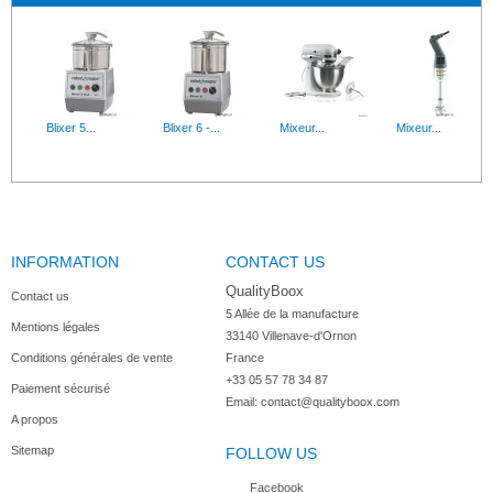
Blixer 5...
Blixer 6 -...
Mixeur...
Mixeur...
INFORMATION
CONTACT US
Mixeur...
Centrifugeu...
Blenders...
Batteur...
QualityBoox
Contact us
5 Allée de la manufacture

Mentions légales
33140 Villenave-d'Ornon

Conditions générales de vente
France
+33 05 57 78 34 87
Paiement sécurisé
Robot...
Robot...
Rabot pour...
Robot coupe...
Email:
contact@qualityboox.com
A propos
Sitemap
FOLLOW US
Facebook