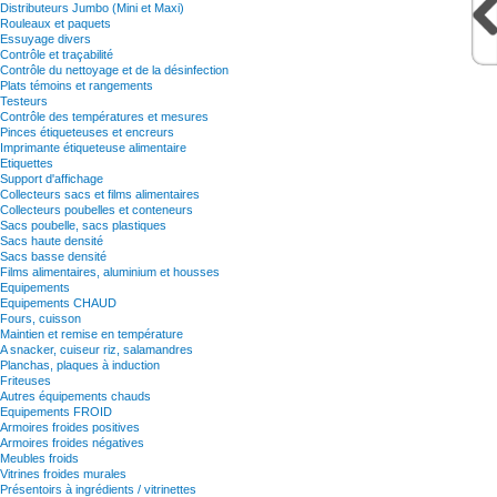
Distributeurs Jumbo (Mini et Maxi)
Rouleaux et paquets
Essuyage divers
Contrôle et traçabilité
Contrôle du nettoyage et de la désinfection
Plats témoins et rangements
Testeurs
Contrôle des températures et mesures
Pinces étiqueteuses et encreurs
Imprimante étiqueteuse alimentaire
Etiquettes
Support d'affichage
Collecteurs sacs et films alimentaires
Collecteurs poubelles et conteneurs
Sacs poubelle, sacs plastiques
Sacs haute densité
Sacs basse densité
Films alimentaires, aluminium et housses
Equipements
Equipements CHAUD
Fours, cuisson
Maintien et remise en température
A snacker, cuiseur riz, salamandres
Planchas, plaques à induction
Friteuses
Autres équipements chauds
Equipements FROID
Armoires froides positives
Armoires froides négatives
Meubles froids
Vitrines froides murales
Présentoirs à ingrédients / vitrinettes