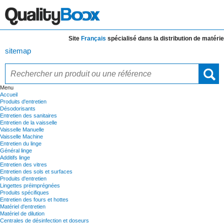
Site
Français
spécialisé dans la distribution de
matériels 
sitemap
Menu
Accueil
Produits d'entretien
Désodorisants
Entretien des sanitaires
Entretien de la vaisselle
Vaisselle Manuelle
Vaisselle Machine
Entretien du linge
Général linge
Additifs linge
Entretien des vitres
Entretien des sols et surfaces
Produits d'entretien
Lingettes préimprégnées
Produits spécifiques
Entretien des fours et hottes
Matériel d'entretien
Matériel de dilution
Centrales de désinfection et doseurs