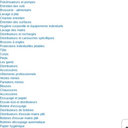
Pulvérisateurs et pompes
Entretien des sols
Brosserie - alimentaire
Lavage à plat
Chariots entretien
Entretien des surfaces
Hygiène corporelle et équipements individuels
Lavage des mains
Distributeurs et recharges
Distributeurs et cartouches spécifiques
Brosses à ongles
Protections individuelles jetables
Tête
Corps
Pieds
Les gants
Distributeurs
Accessoires
Vêtements professionnels
Vestes mixtes
Pantalons mixtes
Blouses
Chaussures
Accessoires
Essuyage et papier
Essuie-tout et distributeurs
Bobine d'essuyage
Distributeurs de bobines
Distributeurs d'essuie-mains plié
Bobines d'essuie-mains plié
Bobines découpage automatique
Papier hygiènique