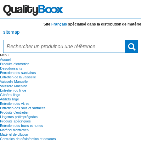
Site
Français
spécialisé dans la distribution de
matériels 
sitemap
Menu
Accueil
Produits d'entretien
Désodorisants
Entretien des sanitaires
Entretien de la vaisselle
Vaisselle Manuelle
Vaisselle Machine
Entretien du linge
Général linge
Additifs linge
Entretien des vitres
Entretien des sols et surfaces
Produits d'entretien
Lingettes préimprégnées
Produits spécifiques
Entretien des fours et hottes
Matériel d'entretien
Matériel de dilution
Centrales de désinfection et doseurs