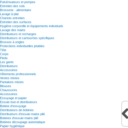
Pulvérisateurs et pompes
Entretien des sols
Brosserie - alimentaire
Lavage à plat
Chariots entretien
Entretien des surfaces
Hygiène corporelle et équipements individuels
Lavage des mains
Distributeurs et recharges
Distributeurs et cartouches spécifiques
Brosses à ongles
Protections individuelles jetables
Tête
Corps
Pieds
Les gants
Distributeurs
Accessoires
Vêtements professionnels
Vestes mixtes
Pantalons mixtes
Blouses
Chaussures
Accessoires
Essuyage et papier
Essuie-tout et distributeurs
Bobine d'essuyage
Distributeurs de bobines
Distributeurs d'essuie-mains plié
Bobines d'essuie-mains plié
Bobines découpage automatique
Papier hygiènique