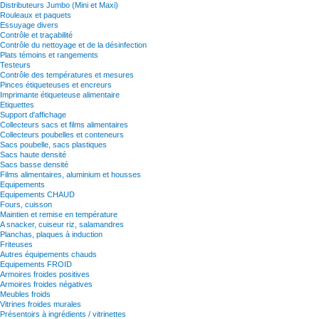
Distributeurs Jumbo (Mini et Maxi)
Rouleaux et paquets
Essuyage divers
Contrôle et traçabilité
Contrôle du nettoyage et de la désinfection
Plats témoins et rangements
Testeurs
Contrôle des températures et mesures
Pinces étiqueteuses et encreurs
Imprimante étiqueteuse alimentaire
Etiquettes
Support d'affichage
Collecteurs sacs et films alimentaires
Collecteurs poubelles et conteneurs
Sacs poubelle, sacs plastiques
Sacs haute densité
Sacs basse densité
Films alimentaires, aluminium et housses
Equipements
Equipements CHAUD
Fours, cuisson
Maintien et remise en température
A snacker, cuiseur riz, salamandres
Planchas, plaques à induction
Friteuses
Autres équipements chauds
Equipements FROID
Armoires froides positives
Armoires froides négatives
Meubles froids
Vitrines froides murales
Présentoirs à ingrédients / vitrinettes