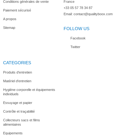
Conditions générales de vente
France
+33 05 57 78 34 87
Paiement sécurisé
Robot...
Robot...
Rabot pour...
Robot coupe...
Email:
contact@qualityboox.com
A propos
Sitemap
FOLLOW US
Facebook
Twitter
Robot...
Robot...
Mixeur à...
Mixeur...
CATEGORIES
Produits d'entretien
Matériel d'entretien
Appareil à...
Balance...
Robot...
Hâche...
Hygiène corporelle et équipements
individuels
Essuyage et papier
Contrôle et traçabilité
Collecteurs sacs et films
alimentaires
Equipements