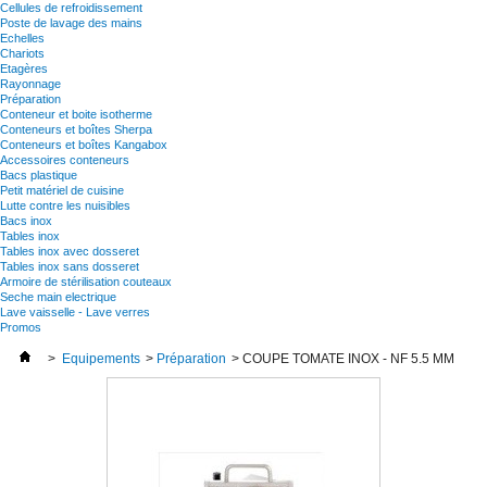
Cellules de refroidissement
Poste de lavage des mains
Echelles
Chariots
Etagères
Rayonnage
Préparation
Conteneur et boite isotherme
Conteneurs et boîtes Sherpa
Conteneurs et boîtes Kangabox
Accessoires conteneurs
Bacs plastique
Petit matériel de cuisine
Lutte contre les nuisibles
Bacs inox
Tables inox
Tables inox avec dosseret
Tables inox sans dosseret
Armoire de stérilisation couteaux
Seche main electrique
Lave vaisselle - Lave verres
Promos
>
Equipements
>
Préparation
>
COUPE TOMATE INOX - NF 5.5 MM