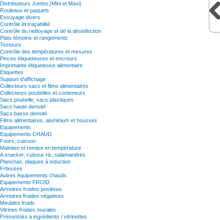
Distributeurs Jumbo (Mini et Maxi)
Rouleaux et paquets
Essuyage divers
Contrôle et traçabilité
Contrôle du nettoyage et de la désinfection
Plats témoins et rangements
Testeurs
Contrôle des températures et mesures
Pinces étiqueteuses et encreurs
Imprimante étiqueteuse alimentaire
Etiquettes
Support d'affichage
Collecteurs sacs et films alimentaires
Collecteurs poubelles et conteneurs
Sacs poubelle, sacs plastiques
Sacs haute densité
Sacs basse densité
Films alimentaires, aluminium et housses
Equipements
Equipements CHAUD
Fours, cuisson
Maintien et remise en température
A snacker, cuiseur riz, salamandres
Planchas, plaques à induction
Friteuses
Autres équipements chauds
Equipements FROID
Armoires froides positives
Armoires froides négatives
Meubles froids
Vitrines froides murales
Présentoirs à ingrédients / vitrinettes