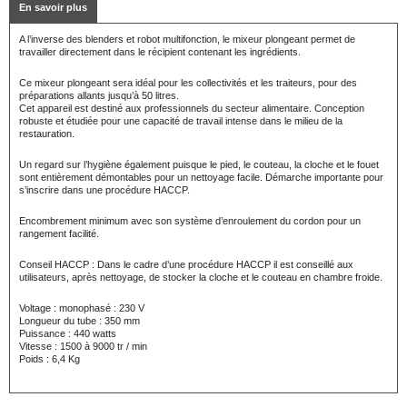
En savoir plus
A l’inverse des blenders et robot multifonction, le mixeur plongeant permet de
travailler directement dans le récipient contenant les ingrédients.
Ce mixeur plongeant sera idéal pour les collectivités et les traiteurs, pour des
préparations allants jusqu’à 50 litres.
Cet appareil est destiné aux professionnels du secteur alimentaire. Conception
robuste et étudiée pour une capacité de travail intense dans le milieu de la
restauration.
Un regard sur l’hygiène également puisque le pied, le couteau, la cloche et le fouet
sont entièrement démontables pour un nettoyage facile. Démarche importante pour
s’inscrire dans une procédure HACCP.
Encombrement minimum avec son système d’enroulement du cordon pour un
rangement facilité.
Conseil HACCP : Dans le cadre d’une procédure HACCP il est conseillé aux
utilisateurs, après nettoyage, de stocker la cloche et le couteau en chambre froide.
Voltage : monophasé : 230 V
Longueur du tube : 350 mm
Puissance : 440 watts
Vitesse : 1500 à 9000 tr / min
Poids : 6,4 Kg