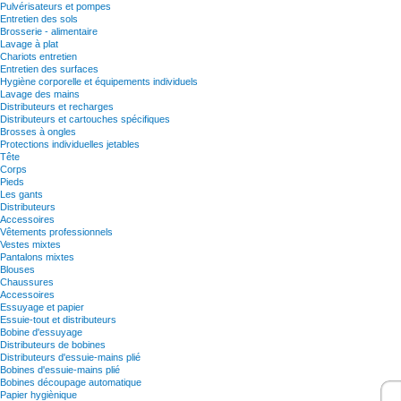
Pulvérisateurs et pompes
Entretien des sols
Brosserie - alimentaire
Lavage à plat
Chariots entretien
Entretien des surfaces
Hygiène corporelle et équipements individuels
Lavage des mains
Distributeurs et recharges
Distributeurs et cartouches spécifiques
Brosses à ongles
Protections individuelles jetables
Tête
Corps
Pieds
Les gants
Distributeurs
Accessoires
Vêtements professionnels
Vestes mixtes
Pantalons mixtes
Blouses
Chaussures
Accessoires
Essuyage et papier
Essuie-tout et distributeurs
Bobine d'essuyage
Distributeurs de bobines
Distributeurs d'essuie-mains plié
Bobines d'essuie-mains plié
Bobines découpage automatique
Papier hygiènique