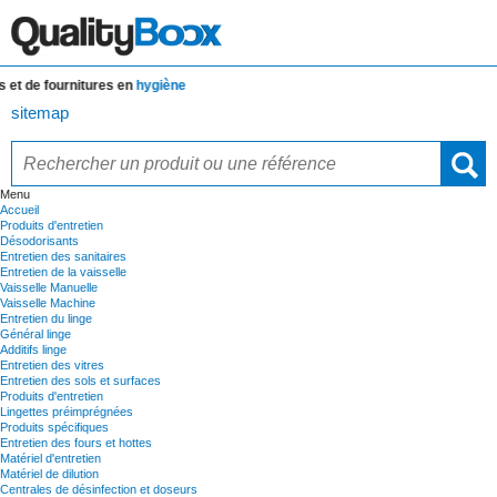
t de fournitures en
hygiène
sitemap
Menu
Accueil
Produits d'entretien
Désodorisants
Entretien des sanitaires
Entretien de la vaisselle
Vaisselle Manuelle
Vaisselle Machine
Entretien du linge
Général linge
Additifs linge
Entretien des vitres
Entretien des sols et surfaces
Produits d'entretien
Lingettes préimprégnées
Produits spécifiques
Entretien des fours et hottes
Matériel d'entretien
Matériel de dilution
Centrales de désinfection et doseurs