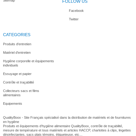
Sitemap
FOLLOW US
Facebook
Twitter
Robot...
Mixeur à...
Mixeur...
Machine à...
CATEGORIES
Produits d'entretien
Matériel d'entretien
Balance...
Robot...
Hâche...
Presse...
Hygiène corporelle et équipements
individuels
Essuyage et papier
Contrôle et traçabilité
Collecteurs sacs et films
alimentaires
Equipements
QualityBoox - Site Français spécialisé dans la distribution de matériels et de fournitures
en hygiène
Produits et équipements d’hygiène alimentaire QualityBoox, contrôle de traçabilité,
mesure de température et tous matériels et articles HACCP, charlottes à clips, lingettes
désinfectantes, sacs plats témoins, étiqueteuse, etc…