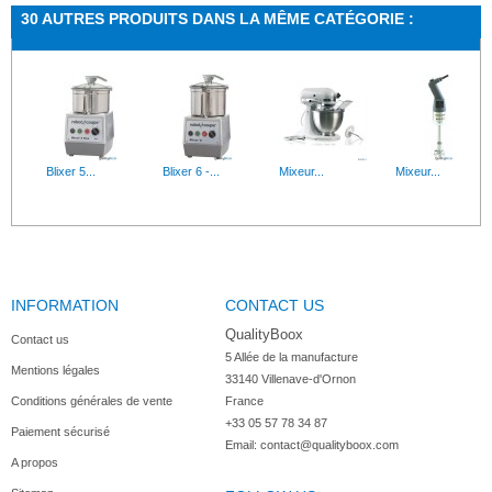
30 AUTRES PRODUITS DANS LA MÊME CATÉGORIE :
Blixer 5...
Blixer 6 -...
Mixeur...
Mixeur...
INFORMATION
CONTACT US
Centrifugeu...
Blenders...
Batteur...
Trancheuse...
QualityBoox
Contact us
5 Allée de la manufacture

Mentions légales
33140 Villenave-d'Ornon

Conditions générales de vente
France
+33 05 57 78 34 87
Paiement sécurisé
Robot...
Rabot pour...
Robot coupe...
Pack de 8...
Email:
contact@qualityboox.com
A propos