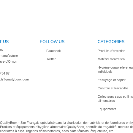
T US
FOLLOW US
CATEGORIES
ox
Facebook
Produits d'entretien
 manufacture

Twitter
Matériel d'entretien
ave-d'Ornon

Hygiène corporelle et é
individuels
8 34 87
ct@qualityboox.com
Essuyage et papier
Contrôle et traçabilité
Collecteurs sacs et films
alimentaires
Equipements
QualityBoox - Site Français spécialisé dans la distribution de matériels et de fournitures en 
Produits et équipements d’hygiène alimentaire QualityBoox, contrôle de traçabilité, mesure d
charlottes à clips, lingettes désinfectantes, sacs plats témoins, étiqueteuse, etc…