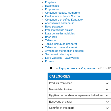
Etagères
Rayonnage
Préparation
Conteneur et boite isotherme
Conteneurs et boîtes Sherpa
Conteneurs et boîtes Kangabox
Accessoires conteneurs
Bacs plastique
Petit matériel de cuisine
Lutte contre les nuisibles
Bacs inox
Tables inox
Tables inox avec dosseret
Tables inox sans dosseret
Armoire de stérilisation couteaux
Seche main electrique
Lave vaisselle - Lave verres
Promos
>
Equipements
>
Préparation
>
DESHY
CATEGORIES
Produits d'entretien
Matériel d'entretien
Hygiène corporelle et équipements individuels
Essuyage et papier
Contrôle et traçabilité