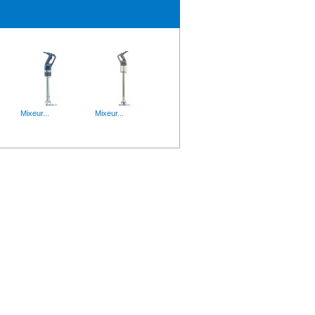
Mixeur...
Mixeur...
Trancheuse...
Thermoscell...
Pack de 8...
Robot...