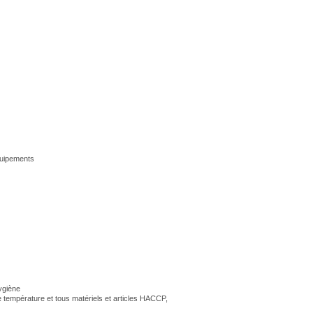
quipements
hygiène
e température et tous matériels et articles HACCP,