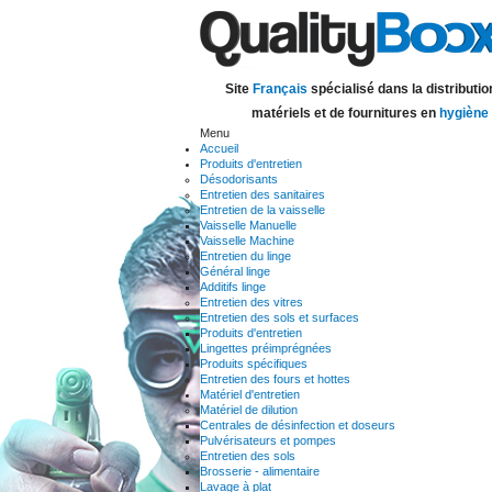
Site
Français
spécialisé dans la distributio
matériels et de fournitures en
hygiène
Menu
Accueil
Produits d'entretien
Désodorisants
Entretien des sanitaires
Entretien de la vaisselle
Vaisselle Manuelle
Vaisselle Machine
Entretien du linge
Général linge
Additifs linge
Entretien des vitres
Entretien des sols et surfaces
Produits d'entretien
Lingettes préimprégnées
Produits spécifiques
Entretien des fours et hottes
Matériel d'entretien
Matériel de dilution
Centrales de désinfection et doseurs
Pulvérisateurs et pompes
Entretien des sols
Brosserie - alimentaire
Lavage à plat