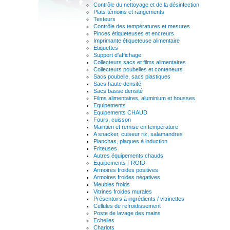
Contrôle du nettoyage et de la désinfection
Plats témoins et rangements
Testeurs
Contrôle des températures et mesures
Pinces étiqueteuses et encreurs
Imprimante étiqueteuse alimentaire
Etiquettes
Support d'affichage
Collecteurs sacs et films alimentaires
Collecteurs poubelles et conteneurs
Sacs poubelle, sacs plastiques
Sacs haute densité
Sacs basse densité
Films alimentaires, aluminium et housses
Equipements
Equipements CHAUD
Fours, cuisson
Maintien et remise en température
A snacker, cuiseur riz, salamandres
Planchas, plaques à induction
Friteuses
Autres équipements chauds
Equipements FROID
Armoires froides positives
Armoires froides négatives
Meubles froids
Vitrines froides murales
Présentoirs à ingrédients / vitrinettes
Cellules de refroidissement
Poste de lavage des mains
Echelles
Chariots