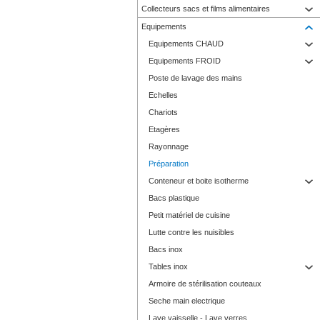
Collecteurs sacs et films alimentaires
Equipements
Equipements CHAUD
Equipements FROID
Poste de lavage des mains
Echelles
Chariots
Etagères
Rayonnage
Préparation
Conteneur et boite isotherme
Bacs plastique
Petit matériel de cuisine
Lutte contre les nuisibles
Bacs inox
Tables inox
Armoire de stérilisation couteaux
Seche main electrique
Lave vaisselle - Lave verres