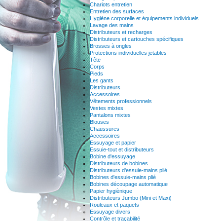
Chariots entretien
Entretien des surfaces
Hygiène corporelle et équipements individuels
Lavage des mains
Distributeurs et recharges
Distributeurs et cartouches spécifiques
Brosses à ongles
Protections individuelles jetables
Tête
Corps
Pieds
Les gants
Distributeurs
Accessoires
Vêtements professionnels
Vestes mixtes
Pantalons mixtes
Blouses
Chaussures
Accessoires
Essuyage et papier
Essuie-tout et distributeurs
Bobine d'essuyage
Distributeurs de bobines
Distributeurs d'essuie-mains plié
Bobines d'essuie-mains plié
Bobines découpage automatique
Papier hygiènique
Distributeurs Jumbo (Mini et Maxi)
Rouleaux et paquets
Essuyage divers
Contrôle et traçabilité