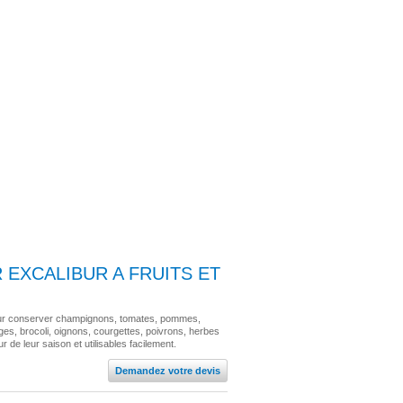
EXCALIBUR A FRUITS ET
our conserver champignons, tomates, pommes,
es, brocoli, oignons, courgettes, poivrons, herbes
 de leur saison et utilisables facilement.
Demandez votre devis