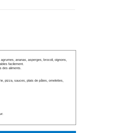
 agrumes, ananas, asperges, brocoli, oignons,
ables facilement.
s des aliments.
rie, pizza, sauces, plats de pâtes, omelettes,
ur.