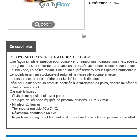
Référence :
91947
ZOOM
En savoir plus
DESHYDRATEUR EXCALIBUR A FRUITS ET LEGUMES
Une façon simple et pratique pour conserver champignons, tomates, pommes, poires,
courgettes, poivrons, herbes aromatiques, préparés au meilleur de leur saison et utilis
Le stockage, en boîtes Modulus ou en sacs, préserve toutes les qualités nutritionnelle
L’encombrement au stockage est réduit et ne nécessite aucune énergie.
Le dosage des produits séchés est facilité lors de l’utilisation.
Idéal pour conserver les produits destinés à la fabrication de pains, décors de pâtisse
salades, soupes, etc.
Caractéristiques :
- Châssis composite noir avec porte.
- 9 étages de séchage équipés de plateaux grillagés 380 x 380mm.
- Minuteur 26 heures.
- Thermostat réglable 40 à 74°C.
- Résistance chauffante 600 W.
- Répartition homogène et horizontale de l’air chaud entre chaque plateau par ventilate